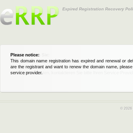
Expired Registration Recovery Pol
Please notice:
Bitte beachten Sie:
This domain name registration has expired and renewal or dele
Diese Domainregistrierung ist abgelaufen und die Verläng
are the registrant and want to renew the domain name, please 
Domain stehen an. Wenn Sie der Registrant sind und di
service provider.
verlängern möchten, kontaktieren Sie bitte Ihren Service-Provid
© 2026