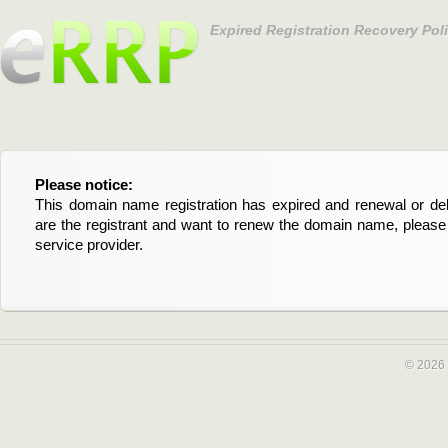
Expired Registration Recovery Pol
Please notice:
Bitte beachten Sie:
This domain name registration has expired and renewal or dele
Diese Domainregistrierung ist abgelaufen und die Verläng
are the registrant and want to renew the domain name, please 
Domain stehen an. Wenn Sie der Registrant sind und di
service provider.
verlängern möchten, kontaktieren Sie bitte Ihren Service-Provid
© 2026