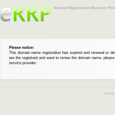
Expired Registration Recovery Pol
Please notice:
Bitte beachten Sie:
This domain name registration has expired and renewal or dele
Diese Domainregistrierung ist abgelaufen und die Verläng
are the registrant and want to renew the domain name, please 
Domain stehen an. Wenn Sie der Registrant sind und di
service provider.
verlängern möchten, kontaktieren Sie bitte Ihren Service-Provid
© 2026