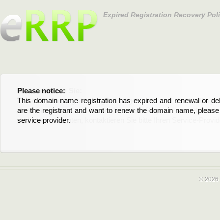
Expired Registration Recovery Pol
Please notice:
Bitte beachten Sie:
This domain name registration has expired and renewal or dele
Diese Domainregistrierung ist abgelaufen und die Verläng
are the registrant and want to renew the domain name, please 
Domain stehen an. Wenn Sie der Registrant sind und di
service provider.
verlängern möchten, kontaktieren Sie bitte Ihren Service-Provid
© 2026