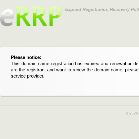
Expired Registration Recovery Pol
Please notice:
Bitte beachten Sie:
This domain name registration has expired and renewal or dele
Diese Domainregistrierung ist abgelaufen und die Verläng
are the registrant and want to renew the domain name, please 
Domain stehen an. Wenn Sie der Registrant sind und di
service provider.
verlängern möchten, kontaktieren Sie bitte Ihren Service-Provid
© 2026