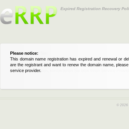
Expired Registration Recovery Pol
Please notice:
Bitte beachten Sie:
This domain name registration has expired and renewal or dele
Diese Domainregistrierung ist abgelaufen und die Verläng
are the registrant and want to renew the domain name, please 
Domain stehen an. Wenn Sie der Registrant sind und di
service provider.
verlängern möchten, kontaktieren Sie bitte Ihren Service-Provid
© 2026