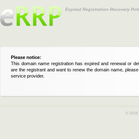
Expired Registration Recovery Pol
Please notice:
Bitte beachten Sie:
This domain name registration has expired and renewal or dele
Diese Domainregistrierung ist abgelaufen und die Verläng
are the registrant and want to renew the domain name, please 
Domain stehen an. Wenn Sie der Registrant sind und di
service provider.
verlängern möchten, kontaktieren Sie bitte Ihren Service-Provid
© 2026