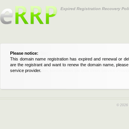
Expired Registration Recovery Pol
Please notice:
Bitte beachten Sie:
This domain name registration has expired and renewal or dele
Diese Domainregistrierung ist abgelaufen und die Verläng
are the registrant and want to renew the domain name, please 
Domain stehen an. Wenn Sie der Registrant sind und di
service provider.
verlängern möchten, kontaktieren Sie bitte Ihren Service-Provid
© 2026